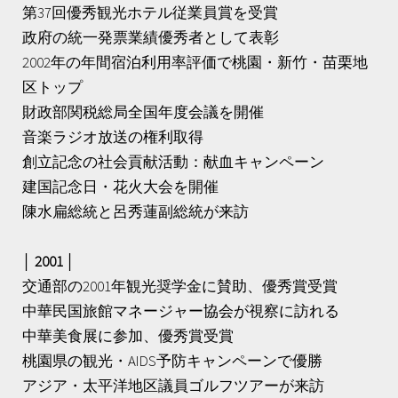
第37回優秀観光ホテル従業員賞を受賞
政府の統一発票業績優秀者として表彰
2002年の年間宿泊利用率評価で桃園・新竹・苗栗地
区トップ
財政部関税総局全国年度会議を開催
音楽ラジオ放送の権利取得
創立記念の社会貢献活動：献血キャンペーン
建国記念日・花火大会を開催
陳水扁総統と呂秀蓮副総統が来訪
│ 2001 │
交通部の2001年観光奨学金に賛助、優秀賞受賞
中華民国旅館マネージャー協会が視察に訪れる
中華美食展に参加、優秀賞受賞
桃園県の観光・AIDS予防キャンペーンで優勝
アジア・太平洋地区議員ゴルフツアーが来訪