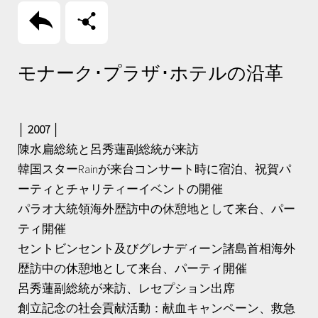
回上頁
分享
モナーク･プラザ･ホテルの沿革
│ 2007 │
陳水扁総統と呂秀蓮副総統が来訪
韓国スターRainが来台コンサート時に宿泊、祝賀パ
ーティとチャリティーイベントの開催
パラオ大統領海外歴訪中の休憩地として来台、パー
ティ開催
セントビンセント及びグレナディーン諸島首相海外
歴訪中の休憩地として来台、パーティ開催
呂秀蓮副総統が来訪、レセプション出席
創立記念の社会貢献活動：献血キャンペーン、救急