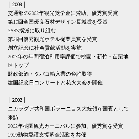
│ 2003 │
交通部の2002年観光奨学金に賛助、優秀賞受賞
第10回全国優良石材デザイン長城賞を受賞
SARS撲滅に取り組む
第38回優秀観光ホテル従業員賞を受賞
創立記念に社会貢献活動を実施
2003年の年間宿泊利用率評価で桃園・新竹・苗栗地
区トップ
財政部酒・タバコ輸入業の免許取得
建国記念日コンサートと花火大会を開催
│ 2002 │
ニカラグア共和国ボラーニョス大統領が国賓として
来訪
2002年桃園観光カーニバルに参加、優秀賞を受賞
1919動物愛護支援募金活動を共催