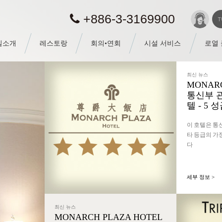
+886-3-3169900
T
실소개
레스토랑
회의•연회
시설 서비스
로열
최신 뉴스
MONARC
통신부 
텔 - 5 
이 호텔은 통신
타 등급의 가
다
세부 정보 >
최신 뉴스
MONARCH PLAZA HOTEL