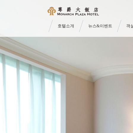
호텔소개
뉴스&이벤트
객