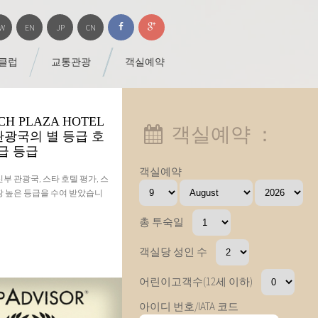
W
EN
JP
CN
 클럽
교통관광
객실예약
H PLAZA HOTEL
객실예약 ：
관광국의 별 등급 호
성급 등급
객실예약
부 관광국, 스타 호텔 평가, 스
장 높은 등급을 수여 받았습니
총 투숙일
객실당 성인 수
어린이고객수(12세 이하)
아이디 번호/IATA 코드