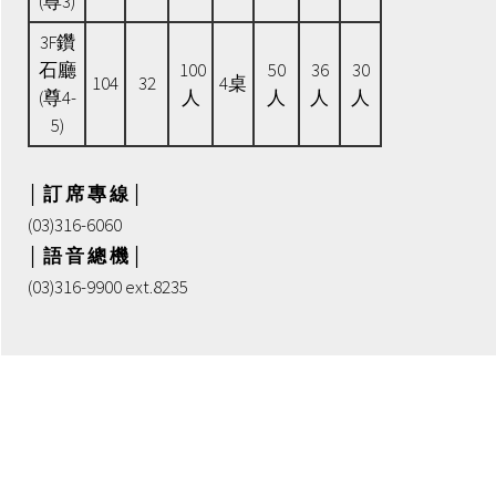
(尊3)
3F鑽
石廳
100
50
36
30
104
32
4桌
(尊4-
人
人
人
人
5)
│ 訂 席 專 線 │
(03)316-6060
│ 語 音 總 機 │
(03)316-9900 ext.8235