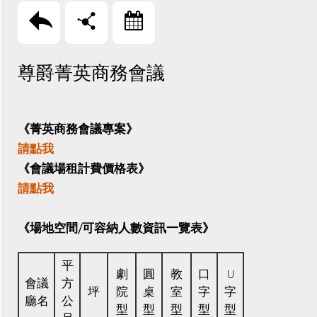
回上頁
分享
訂房
尊爵菁英商務會議
《菁英商務會議專案》
請點我
《會議場租計費價格表》
請點我
《場地空間/可容納人數資訊一覽表》
平
劇
圓
教
口
U
會議
方
坪
院
桌
室
字
字
廳名
公
型
型
型
型
型