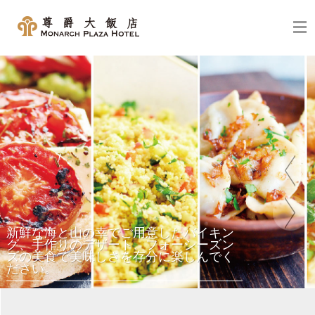
鮮な海と山の幸でご用意したバイキン
、手作りのデザート、フォーシーズン
の美食で美味しさを存分に楽しんでく
さい。
シェア