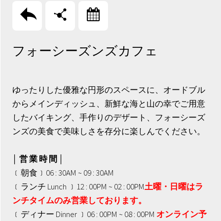
回上頁
分享
訂房
フォーシーズンズカフェ
ゆったりした優雅な円形のスペースに、オードブル
からメインディッシュ、新鮮な海と山の幸でご用意
したバイキング、手作りのデザート、フォーシーズ
ンズの美食で美味しさを存分に楽しんでください。
│ 営 業 時 間 │
﹝朝食﹞06 : 30AM ~ 09 : 30AM
﹝ランチ Lunch ﹞12 : 00PM ~ 02 : 00PM
土曜・日曜はラ
ンチタイムのみ営業しております。
﹝ディナー Dinner ﹞06 : 00PM ~ 08 : 00PM
オンライン予